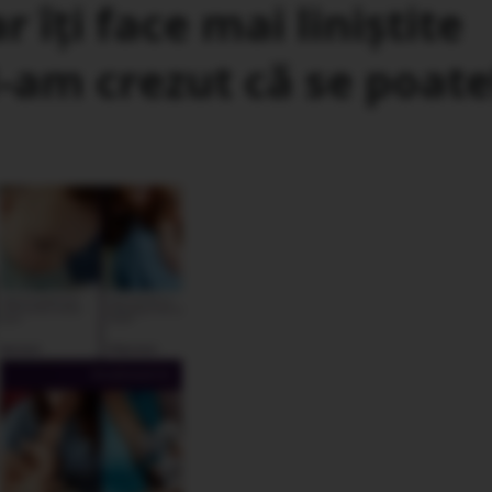
r îți face mai liniștite
-am crezut că se poate